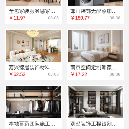
全包家装服务哪家专业，雅居美家佛山源头直供更省
邯山装饰无醛添加，邯郸至臻全宅新材料有限公司守护家人健康
￥11.97
￥180.77
08-08
08-08
嘉兴锦居装饰材料有限公司：南湖区小户型装饰推荐
南京空间定制哪家好？南京市创亿讯浦口高端口碑佳
￥62.52
￥17.22
08-08
08-08
本地慕新团队施工方案客厅施工流程-慕新不锈钢
别墅装饰工程蚀刻工艺多少钱：江苏东钢金属家居