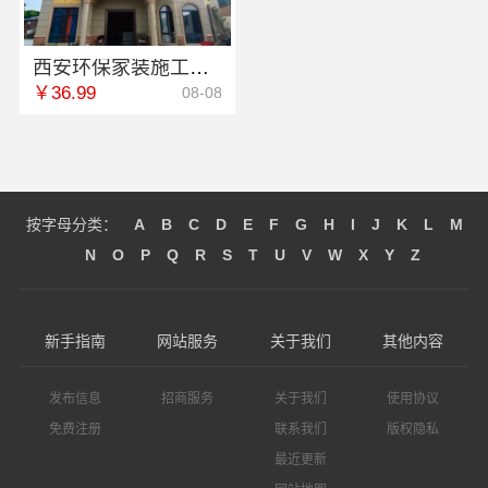
西安环保家装施工公寓自有施工队-居安天成
￥36.99
08-08
按字母分类：
A
B
C
D
E
F
G
H
I
J
K
L
M
N
O
P
Q
R
S
T
U
V
W
X
Y
Z
新手指南
网站服务
关于我们
其他内容
发布信息
招商服务
关于我们
使用协议
免费注册
联系我们
版权隐私
最近更新