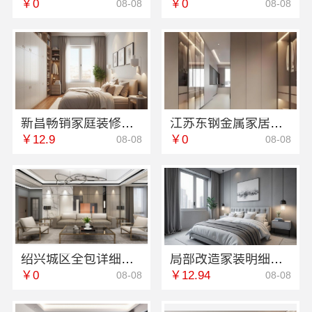
￥0
￥0
08-08
08-08
新昌畅销家庭装修，浙江宜美嘉性价比高
江苏东钢金属家居屏风隔断装饰工程意式极简
￥12.9
￥0
08-08
08-08
绍兴城区全包详细报价，绍兴卓鑫装饰材料有限公司
局部改造家装明细报价，万赢饰家报价更放心
￥0
￥12.94
08-08
08-08