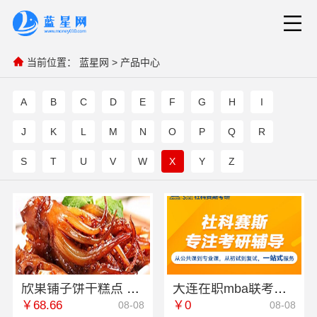
当前位置：
蓝星网
>
产品中心
A
B
C
D
E
F
G
H
I
J
K
L
M
N
O
P
Q
R
S
T
U
V
W
X
Y
Z
欣果铺子饼干糕点 全国包邮货到付款
大连在职mba联考培训班推荐 社科赛斯MBA考研定制专业辅导规划
￥68.66
￥0
08-08
08-08