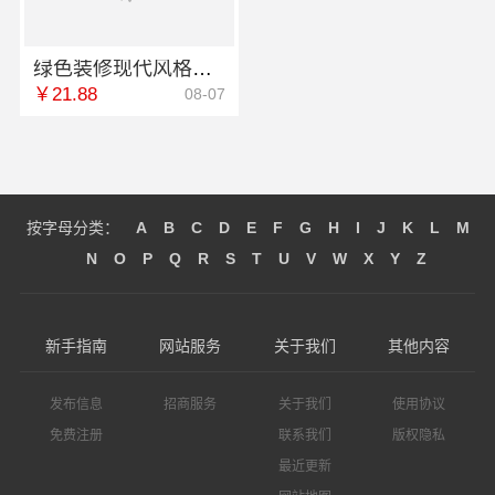
绿色装修现代风格靠谱吗江西尚宅尚品新型环保材料有限公司
￥21.88
08-07
按字母分类：
A
B
C
D
E
F
G
H
I
J
K
L
M
N
O
P
Q
R
S
T
U
V
W
X
Y
Z
新手指南
网站服务
关于我们
其他内容
发布信息
招商服务
关于我们
使用协议
免费注册
联系我们
版权隐私
最近更新