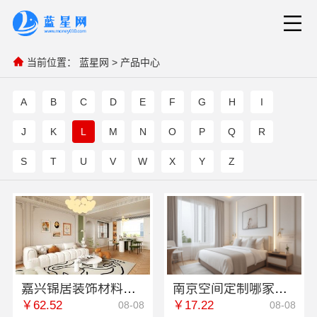
当前位置：
蓝星网
>
产品中心
A
B
C
D
E
F
G
H
I
J
K
L
M
N
O
P
Q
R
S
T
U
V
W
X
Y
Z
嘉兴锦居装饰材料有限公司：南湖区小户型装饰推荐
南京空间定制哪家好？南京市创亿讯浦口高端口碑佳
￥62.52
￥17.22
08-08
08-08