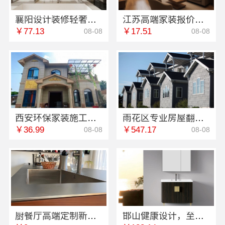
襄阳设计装修轻奢风，百年米莱空间美学装饰材料有限公司诠释优雅
江苏高端家装报价，南京市创亿讯环保新材
￥77.13
￥17.51
08-08
08-08
西安环保家装施工公寓自有施工队-居安天成
雨花区专业房屋翻新透明化施工，创益讯建筑安心改造
￥36.99
￥547.17
08-08
08-08
厨餐厅高端定制新中式多少钱-江苏东钢金属家居有限公司
邯山健康设计，至臻全宅新材料守护绿色家园