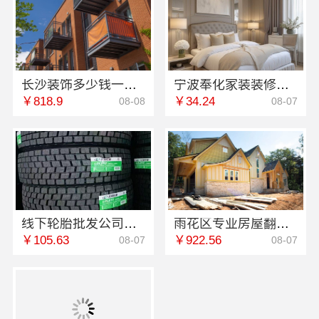
长沙装饰多少钱一平工期保障湖南创益讯建筑
宁波奉化家装装修线下门店地址，宁波雅美和居建材科技有限公司
￥818.9
￥34.24
08-08
08-07
线下轮胎批发公司怎么做，湖北省腾冠畅实业贸易有限公司合规经营
雨花区专业房屋翻新-透明化施工创益讯
￥105.63
￥922.56
08-07
08-07