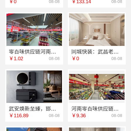
￥0
￥133.14
08-08
08-08
零百味供应链河南本地低成本量贩零食全域盈利
同城快装：武昌老房北欧风装修靠谱省心
￥1.02
￥0
08-08
08-08
武安焕新至臻，邯郸至臻全宅新材料有限公司开启零醛生活
河南零百味供应链有限公司整店输出量贩零食
￥116.89
￥9.36
08-08
08-08