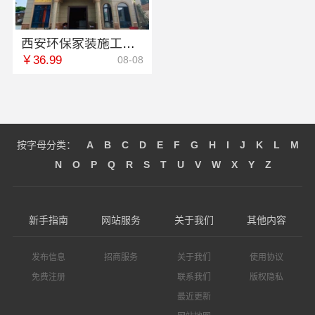
西安环保家装施工公寓自有施工队-居安天成
￥36.99
08-08
按字母分类：
A
B
C
D
E
F
G
H
I
J
K
L
M
N
O
P
Q
R
S
T
U
V
W
X
Y
Z
新手指南
网站服务
关于我们
其他内容
发布信息
招商服务
关于我们
使用协议
免费注册
联系我们
版权隐私
最近更新