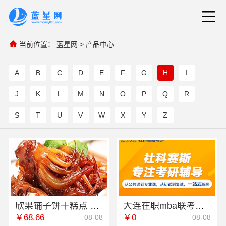
当前位置：
蓝星网
>
产品中心
A
B
C
D
E
F
G
H
I
J
K
L
M
N
O
P
Q
R
S
T
U
V
W
X
Y
Z
欣果铺子饼干糕点 全国包邮货到付款
大连在职mba联考培训班推荐 社科赛斯MBA考研定制专业辅导规划
￥68.66
￥0
08-08
08-08