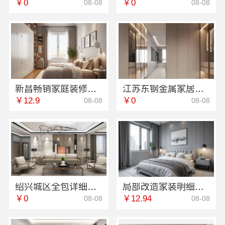
￥0
￥0
08-08
08-08
新昌畅销家庭装修，浙江宜美嘉性价比高
江苏东钢金属家居屏风隔断装饰工程意式极简
￥12.9
￥0
08-08
08-08
绍兴城区全包详细报价，绍兴卓鑫装饰材料有限公司
局部改造家装明细报价，万赢饰家报价更放心
￥0
￥12.94
08-08
08-08