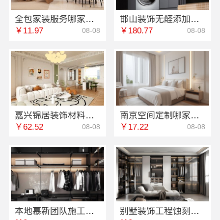
全包家装服务哪家专业，雅居美家佛山源头直供更省
邯山装饰无醛添加，邯郸至臻全宅新材料有限公司守护家人健康
￥11.97
￥180.77
08-08
08-08
嘉兴锦居装饰材料有限公司：南湖区小户型装饰推荐
南京空间定制哪家好？南京市创亿讯浦口高端口碑佳
￥62.52
￥17.22
08-08
08-08
本地慕新团队施工方案客厅施工流程-慕新不锈钢
别墅装饰工程蚀刻工艺多少钱：江苏东钢金属家居