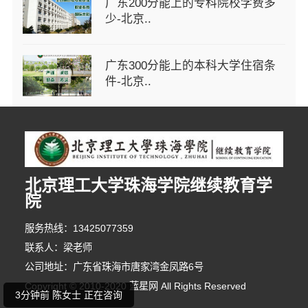
广东200分能上的专科院校学费多
少-北京..
广东300分能上的本科大学住宿条
件-北京..
北京理工大学珠海学院继续教育学
2分钟前 代女士 正在咨询
院
6分钟前 林小姐 正在咨询
服务热线：13425077359
联系人：梁老师
1分钟前 崔女士 正在咨询
公司地址：广东省珠海市唐家湾金凤路6号
Copyright © 2010-2020 蓝星网 All Rights Reserved
3分钟前 陈女士 正在咨询