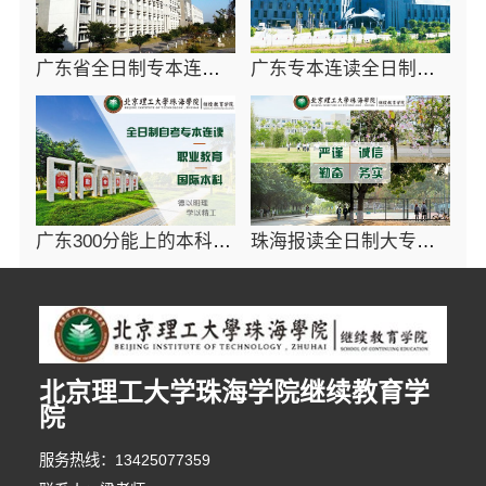
广东省全日制专本连读学校免试入学-北京理工大学珠海学院继续教育学院
广东专本连读全日制高校招生方式-北京理工大学珠海学院继教院
广东300分能上的本科大学-北京理工大学珠海学院继续教育学院
珠海报读全日制大专院校招生要求-北京理工大学珠海学院继续教育学院
北京理工大学珠海学院继续教育学
院
7分钟前 周小姐 正在咨询
服务热线：13425077359