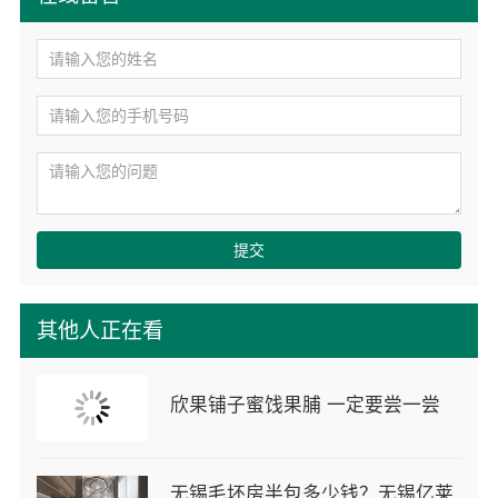
提交
其他人正在看
欣果铺子蜜饯果脯 一定要尝一尝
无锡毛坯房半包多少钱？无锡亿莱