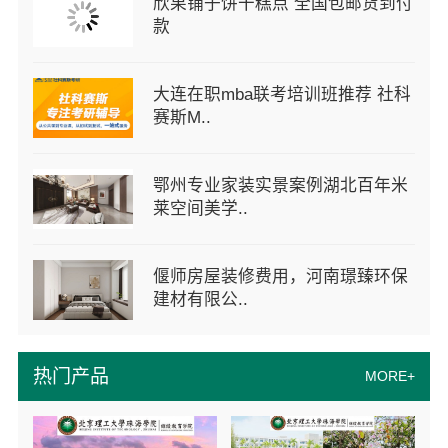
欣果铺子饼干糕点 全国包邮货到付
款
大连在职mba联考培训班推荐 社科
赛斯M..
鄂州专业家装实景案例湖北百年米
莱空间美学..
偃师房屋装修费用，河南璟臻环保
建材有限公..
热门产品
MORE+