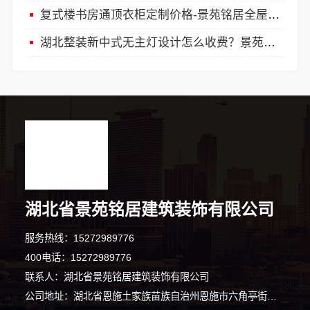
复式楼书房通顶衣柜定制价格-景苑铭居全屋收纳系统方案
湖北整装新中式无主灯设计怎么收费？景苑铭居透明报价一口价
湖北省景苑铭居建筑装饰有限公司
服务热线：15272989776
400电话：15272989776
联系人：湖北省景苑铭居建筑装饰有限公司
公司地址：湖北省恩施土家族苗族自治州恩施市六角亭街道头道水村谭家坝路101号2幢生产车间A区一A01办公区（自主申报）