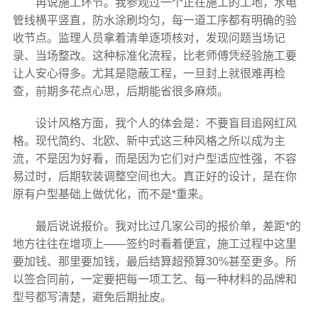
再说施工环节。我参观过一个正在施工的工地，水电
管线横平竖直，防水涂刷均匀，每一道工序都有明确的验
收节点。监理人员拿着清单逐项核对，发现问题当场记
录、当场整改。这种标准化流程，比老师傅凭经验施工要
让人安心得多。尤其是隐蔽工程，一旦封上就很难再检
查，前期多花点心思，后期能省很多麻烦。
设计风格方面，我个人的体会是：不要盲目追网红风
格。现代简约、北欧、新中式这三种风格之所以成为主
流，不是因为好看，而是因为它们对户型适应性强，不容
易过时，后期软装调整空间也大。真正好的设计，是在你
原有户型基础上做优化，而不是*重来。
最后说说报价。我对比过几家公司的报价单，差距*的
地方往往在增项上——签约时看着便宜，施工过程中这里
要加钱、那里要加钱，最后结算超预算30%甚至更多。所
以签合同前，一定要把每一项工艺、每一种材料的品牌和
型号都写清楚，避免后期扯皮。